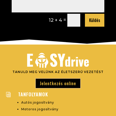
Küldés
=
12 + 4
TANULD MEG VELÜNK AZ ÉLETSZERŰ VEZETÉST
Jelentkezés online
TANFOLYAMOK
i
Autós jogosítvány
Motoros jogosítvány