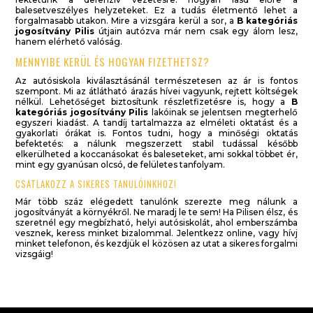
balesetveszélyes helyzeteket. Ez a tudás életmentő lehet a
forgalmasabb utakon. Mire a vizsgára kerül a sor, a
B kategóriás
jogosítvány Pilis
útjain autózva már nem csak egy álom lesz,
hanem elérhető valóság.
MENNYIBE KERÜL ÉS HOGYAN FIZETHETSZ?
Az autósiskola kiválasztásánál természetesen az ár is fontos
szempont. Mi az átlátható árazás hívei vagyunk, rejtett költségek
nélkül. Lehetőséget biztosítunk részletfizetésre is, hogy a
B
kategóriás jogosítvány Pilis
lakóinak se jelentsen megterhelő
egyszeri kiadást. A tandíj tartalmazza az elméleti oktatást és a
gyakorlati órákat is. Fontos tudni, hogy a minőségi oktatás
befektetés: a nálunk megszerzett stabil tudással később
elkerülheted a koccanásokat és baleseteket, ami sokkal többet ér,
mint egy gyanúsan olcsó, de felületes tanfolyam.
CSATLAKOZZ A SIKERES TANULÓINKHOZ!
Már több száz elégedett tanulónk szerezte meg nálunk a
jogosítványát a környékről. Ne maradj le te sem! Ha Pilisen élsz, és
szeretnél egy megbízható, helyi autósiskolát, ahol emberszámba
vesznek, keress minket bizalommal. Jelentkezz online, vagy hívj
minket telefonon, és kezdjük el közösen az utat a sikeres forgalmi
vizsgáig!