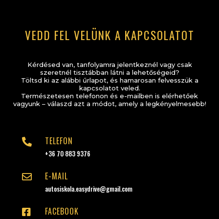
VEDD FEL VELÜNK A KAPCSOLATOT
Kérdésed van, tanfolyamra jelentkeznél vagy csak
szeretnél tisztábban látni a lehetőségeid?
Töltsd ki az alábbi űrlapot, és hamarosan felvesszük a
kapcsolatot veled.
Természetesen telefonon és e-mailben is elérhetőek
vagyunk – válaszd azt a módot, amely a legkényelmesebb!
TELEFON

+36 70 883 9376
E-MAIL

autosiskola.easydrive@gmail.com
FACEBOOK
